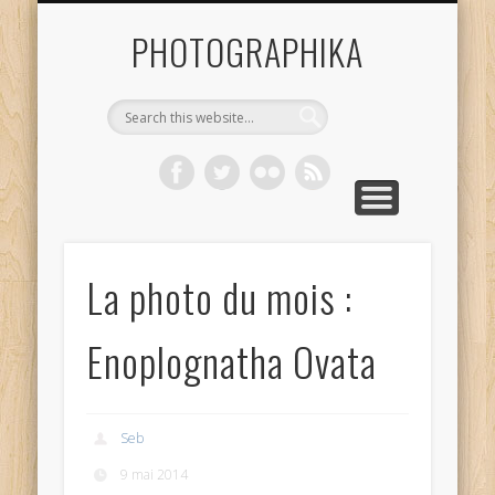
REPORTAGES
PORTFOLIO
TUTORIELS
CONTACT
VOYAGES
ACCUEIL
TESTS
PHOTOGRAPHIKA
La photo du mois :
Enoplognatha Ovata
Seb
9 mai 2014