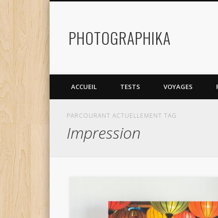
PHOTOGRAPHIKA
Facebook
Twitter
Flickr
Dribble
ACCUEIL
TESTS
VOYAGES
PARCOURANT ACTUELLEMENT TAG
Impression