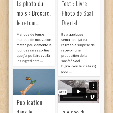
La photo du
Test : Livre
mois : Brocard,
Photo de Saal
le retour…
Digital
Manque de temps,
Il y a quelques
manque de motivation,
semaines, j’ai eu
météo peu clémente le
l’agréable surprise de
jour des rares sorties
recevoir une
que j’ai pu faire : voilà
proposition de la
les ingrédients …
société Saal
Digital (voir leur site ici)
pour …
Publication
dans le
La vidéo du