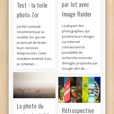
par lot avec
Test : la toile
Image Raider
photo Zor
La plupart des
J’ai été contacté
photographes qui
récemment par la
postent leurs images
société Zor qui me
sur Internet
proposait de tester
connaissent la
leurs services
possibilité de
d’impression. Cette
recherche inversée
invitation tombait à pic,
d’images proposée par
je comptais …
Google afin de …
La photo du
Rétrospective