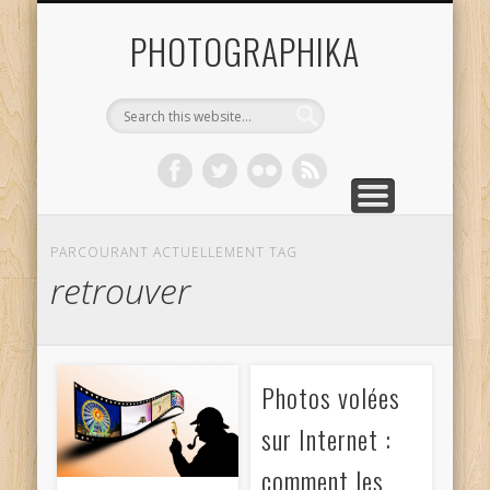
REPORTAGES
PORTFOLIO
TUTORIELS
CONTACT
VOYAGES
ACCUEIL
TESTS
PHOTOGRAPHIKA
PARCOURANT ACTUELLEMENT TAG
retrouver
Photos volées
sur Internet :
comment les