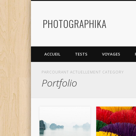
PHOTOGRAPHIKA
Facebook
Twitter
Flickr
Dribble
ACCUEIL
TESTS
VOYAGES
PARCOURANT ACTUELLEMENT CATEGORY
Portfolio